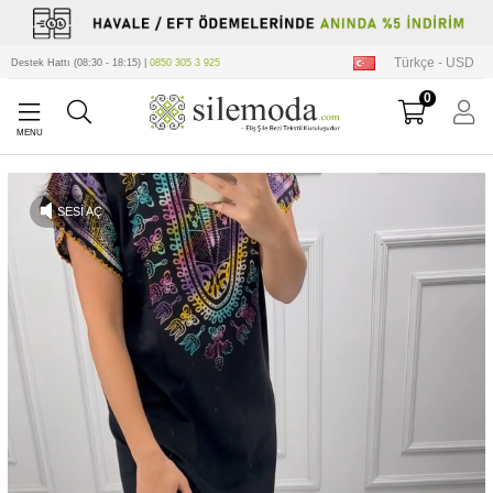
Türkçe - USD
Destek Hattı (08:30 - 18:15) |
0850 305 3 925
0
SESİ AÇ