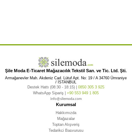
,
,
Hitit Uzun Yazlık Etnik Saray Sry Rnkl
Kısa Kol Pamuk Hitit Uzun Yazlık Etnik Saray Rnkl
Kısa Kol Pamuk Hitit Uzun
,
,
Yazlık Etnik Renkli
Kısa Kol Pamuk Hitit Uzun Yazlık Etnik Renkli Sry
Kısa Kol Pamuk Hitit Uzun Yazlık Etnik Renkli Sry
,
,
,
Rnkl
Kısa Kol Pamuk Hitit Uzun Yazlık Etnik Renkli Rnkl
Kısa Kol Pamuk Hitit Uzun Yazlık Etnik Sry
Kısa Kol Pamuk
,
,
,
Hitit Uzun Yazlık Etnik Sry Rnkl
Kısa Kol Pamuk Hitit Uzun Yazlık Etnik Rnkl
Kısa Kol Pamuk Hitit Uzun Yazlık Elbise
,
,
Kısa Kol Pamuk Hitit Uzun Yazlık Elbise Saray
Kısa Kol Pamuk Hitit Uzun Yazlık Elbise Saray Renkli
Kısa Kol Pamuk Hitit
,
,
Uzun Yazlık Elbise Saray Renkli Sry
Kısa Kol Pamuk Hitit Uzun Yazlık Elbise Saray Renkli Sry Rnkl
Kısa Kol Pamuk Hitit
,
,
Uzun Yazlık Elbise Saray Renkli Rnkl
Kısa Kol Pamuk Hitit Uzun Yazlık Elbise Saray Sry
Kısa Kol Pamuk Hitit Uzun
,
,
Yazlık Elbise Saray Sry Rnkl
Kısa Kol Pamuk Hitit Uzun Yazlık Elbise Saray Rnkl
Kısa Kol Pamuk Hitit Uzun Yazlık Elbise
,
,
,
Renkli
Kısa Kol Pamuk Hitit Uzun Yazlık Elbise Renkli Sry
Kısa Kol Pamuk Hitit Uzun Yazlık Elbise Renkli Sry Rnkl
Şile Moda E-Ticaret Mağazacılık Tekstil San. ve Tic. Ltd. Şti.
Armağanevler Mah. Akdeniz Cad. Lütuf Apt. No: 19 / A 34760 Ümraniye
/ İSTANBUL
Destek Hattı (08:30 - 18:15) |
0850 305 3 925
WhatsApp Sipariş |
+90 553 949 1 805
info@silemoda.com
Kurumsal
Hakkımızda
Mağazalar
Toptan Alışveriş
Tedarikçi Başvurusu