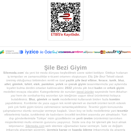
Şile Bezi Giyim
Silemoda.com
’ da yeni bir
moda
dünyası keşfedilmek üzere sizleri bekliyor. Gittikçe hızlanan
iş tempoları ve zamansızlıklar e-ticaret ortamını oluşturuyor.
Eliş Şile Bezi
Tekstil olarak
üretmiş olduğumuz birbirinden renkli ve özel
yazlık
şile bezi
elbise
,
ferace
,
tunik
,
bluz
,
atlet
,
gömlek
,
tshirt
,
etek
,
pantolon
,
yelek
ve
çocuk giyim
tasarımlarımızla yaz aylarında
kıyafet bulma derdini ortadan kaldıracaktır.
2022
yılında
şile bezi
kadın
ve
erkek giyim
modelleri revaçta olacaktır. Kategorilerimiz de sunulan
trend ürünler
sayesinde hem
ilkbahar-
yaz
hem de
sonbahar-kış
sezonları için isteğinize uygun ideal ürünlerimizi kolayca
bulabilirsiniz.
Bluz
,
gömlek
ve
tunik
modellerimizi kullanarak birden fazla
kombin
yapabilirsiniz. Kombinler de yaza uygun tek renkli işlemeli ve dantelli ürünleri tercih ederek
pek çok farklı giyim türünü zahmetsizce tamamlayabilirsiniz.
Tesettür giyim
konusunda
çalışmalarımız olumlu sonuçlar vermeye başladı. Uzun boy ve kollu modellerimiz yani
tesettür
elbiselerimiz kadar,
tuniklerimiz
de kadınların öncelikli tercihleri arasında yer almaktadır. Yurt
dışı gönderilerimizle Türkiye’ mizin güzelliklerini ve
yerli üretim
ürünlerimizi tanıtırken
müşterilerimizi mutlu etmenin gururunu yaşıyoruz. Sizde sıra dışı bir işlemeli şile bezi almak
istiyorsanız.
Silemoda.com
web sitemize uğramadan karar vermeyin. İade ve değişim
imkanıyla alışverişin güvenini,
ücretsiz kargo
ve
kapıda ödeme
imkanımızla da alışveriş