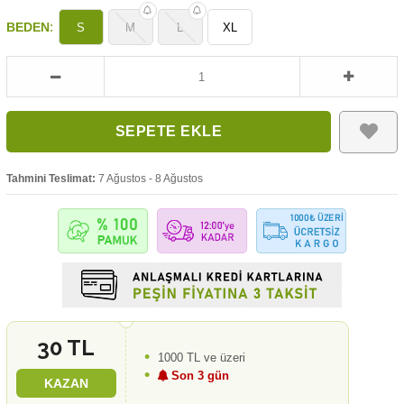
:
BEDEN
S
M
L
XL
Tahmini Teslimat:
7 Ağustos - 8 Ağustos
30 TL
1000 TL ve üzeri
Son 3 gün
KAZAN