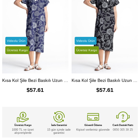
Videolu Ürün
Videolu Ürün
Ücretsiz Kargo
Ücretsiz Kargo
Kısa Kol Şile Bezi Baskılı Uzun Yazlık Elbise Çınar Desen Mor Mor
Kısa Kol Şile Bezi Baskılı Uzun Yazlık Elbise Çınar Desen Siyah Syh
$57.61
$57.61
Ücretsiz Kargo
İade Garantisi
Güvenli Ödeme
Canlı Destek Hattı
1000 TL ve üzeri
15 gün içinde iade
Kişisel verileriniz güvende
0850 305 39 25
alışverişlerde
garantisi