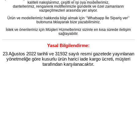
kaliteli nakışlarımız, çeşitli el işi oya modellerimiz,
dantellerimiz, rengarenk motiflerimizle gündelik ve özel zamanların
vazgeçilmezleri arasında yer alıyor.
Ürün ve modellerimiz hakkında bilgi almak için ‘’Whatsapp İle Sipariş ver’’
butonuna tıklayarak bize yazabilirsiniz.
İstek ve önerileriniz için Müşteri Hizmetlerimiz sizinle en kısa sürede iletişim
sağlayabilir.
Yasal Bilgilendirme:
23 Ağustos 2022 tarihli ve 31932 sayılı resmi gazetede yayınlanan
yönetmeliğe göre kusurlu ürün harici iade kargo ücreti, müşteri
tarafından karşılanacaktır.
Etiketler
,
,
,
,
,
Kısa
Kısa Kol
Kısa Kol Pamuk
Kısa Kol Pamuk Hitit
Kısa Kol Pamuk Hitit Uzun
Kısa Kol Pamuk Hitit Uzun
,
,
,
Yazlık
Kısa Kol Pamuk Hitit Uzun Yazlık Etnik
Kısa Kol Pamuk Hitit Uzun Yazlık Etnik Elbise
Kısa Kol Pamuk Hitit Uzun
,
,
Yazlık Etnik Elbise Saray
Kısa Kol Pamuk Hitit Uzun Yazlık Etnik Elbise Saray Renkli
Kısa Kol Pamuk Hitit Uzun Yazlık
,
,
Etnik Elbise Saray Renkli Sry
Kısa Kol Pamuk Hitit Uzun Yazlık Etnik Elbise Saray Renkli Sry Rnkl
Kısa Kol Pamuk Hitit
,
,
Uzun Yazlık Etnik Elbise Saray Renkli Rnkl
Kısa Kol Pamuk Hitit Uzun Yazlık Etnik Elbise Saray Sry
Kısa Kol Pamuk Hitit
,
,
Uzun Yazlık Etnik Elbise Saray Sry Rnkl
Kısa Kol Pamuk Hitit Uzun Yazlık Etnik Elbise Saray Rnkl
Kısa Kol Pamuk Hitit
,
,
Uzun Yazlık Etnik Elbise Renkli
Kısa Kol Pamuk Hitit Uzun Yazlık Etnik Elbise Renkli Sry
Kısa Kol Pamuk Hitit Uzun
,
,
Yazlık Etnik Elbise Renkli Sry Rnkl
Kısa Kol Pamuk Hitit Uzun Yazlık Etnik Elbise Renkli Rnkl
Kısa Kol Pamuk Hitit Uzun
,
,
Yazlık Etnik Elbise Sry
Kısa Kol Pamuk Hitit Uzun Yazlık Etnik Elbise Sry Rnkl
Kısa Kol Pamuk Hitit Uzun Yazlık Etnik
,
,
,
Elbise Rnkl
Kısa Kol Pamuk Hitit Uzun Yazlık Etnik Saray
Kısa Kol Pamuk Hitit Uzun Yazlık Etnik Saray Renkli
Kısa
,
,
Kol Pamuk Hitit Uzun Yazlık Etnik Saray Renkli Sry
Kısa Kol Pamuk Hitit Uzun Yazlık Etnik Saray Renkli Sry Rnkl
Kısa
,
,
Kol Pamuk Hitit Uzun Yazlık Etnik Saray Renkli Rnkl
Kısa Kol Pamuk Hitit Uzun Yazlık Etnik Saray Sry
Kısa Kol Pamuk