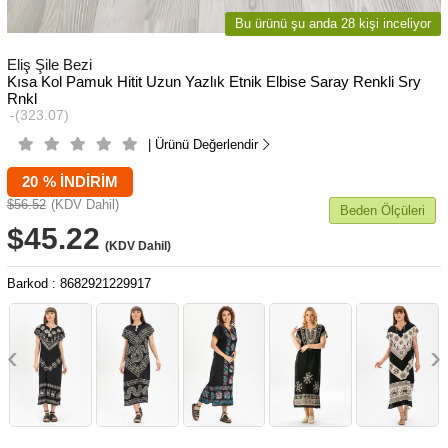
Bu ürünü şu anda 28 kişi inceliyor
Eliş Şile Bezi
Kısa Kol Pamuk Hitit Uzun Yazlık Etnik Elbise Saray Renkli Sry
Rnkl
(323.07)
| Ürünü Değerlendir
20
%
İNDIRIM
$56.52
(KDV Dahil)
Beden Ölçüleri
$45.22
(KDV Dahil)
Barkod
:
8682921229917
‹
›