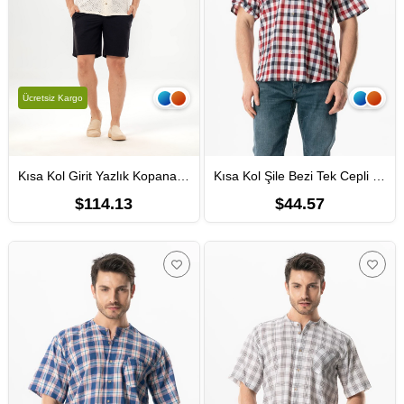
Ücretsiz Kargo
Kısa Kol Girit Yazlık Kopanaki Erkek Gömlek Krem Krm
Kısa Kol Şile Bezi Tek Cepli Bisiklet Yaka Erkek Yazlık Gömlek Kırmızı Lacivert Kareli 3008
$114.13
$44.57