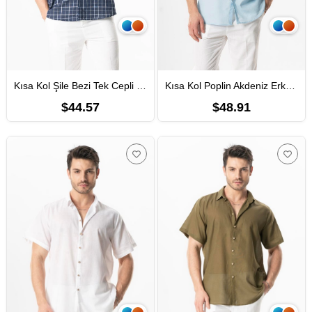
Kısa Kol Şile Bezi Tek Cepli Bisiklet Yaka Erkek Yazlık Gömlek Lacivert Kareli lcvrtkrl
Kısa Kol Poplin Akdeniz Erkek Yazlık Gömlek Buz Mavi Bmv
$44.57
$48.91