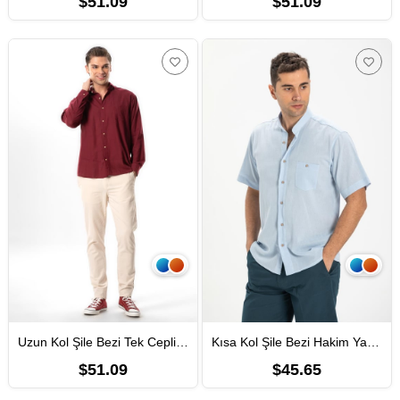
$51.09
$51.09
Uzun Kol Şile Bezi Tek Cepli Erkek Yazlık Gömlek Koyu Bordo 3068
Kısa Kol Şile Bezi Hakim Yaka Tek Cepli Erkek Yazlık Gömlek Buz Mavi 3027
$51.09
$45.65