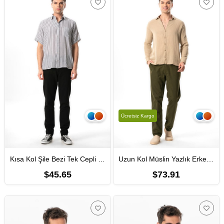
Ücretsiz Kargo
Kısa Kol Şile Bezi Tek Cepli Erkek Yazlık Gömlek Siyah Çizgili 3082
Uzun Kol Müslin Yazlık Erkek Gömlek Vizon Vzn
$45.65
$73.91