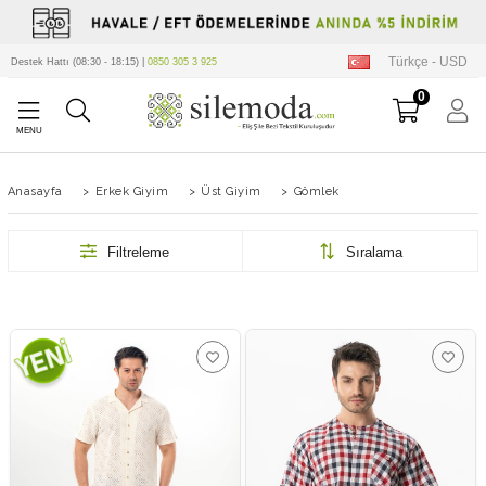
Türkçe - USD
Destek Hattı (08:30 - 18:15) |
0850 305 3 925
0
Anasayfa
>
Erkek Giyim
>
Üst Giyim
>
Gömlek
Filtreleme
Sıralama