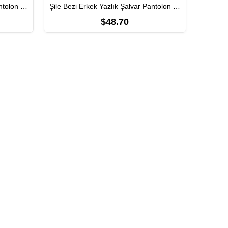
Şile Bezi Erkek Yazlık Şalvar Pantolon Petrol Ptrl
Şile Bezi Erkek Yazlık Şalvar Pantolon Siyah Syh
$48.70