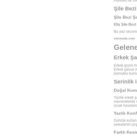
markası ile s
Şile Bezi
Şile Bezi Ş
Eliş Şile Bezi
Bu yaz sezonu 
silemoda.com
Gelene
Erkek Şa
Erkek giyim mo
Erkek şalvar 
pamuklu kumaş
Serinlik 
Doğal Kumaş
Yazlık erkek ş
mevsimlerde sı
sıcak havalar
Yazlık Konf
Günlük kullanı
sweatshirt çeşi
Farklı Kesi