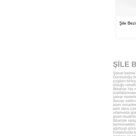
ŞİLE 
Şalvar kelime 
Güneydoğu böl
çizgileri birl
olduğu rahatlı
İlkbahar-Yaz 
özelliklerinde
şalvar modelle
duruşu sadece 
alanı sunarken
web sitesi üze
ortamında giyi
giyim modeller
itibariyle sal
belirlemekten 
ağırbaşlı görü
Dolabınızda b