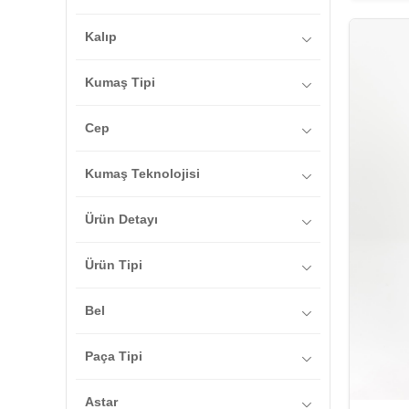
Sarf Ürünler
Genç
İlkbahar / Yaz
Kategorisiz
Kalıp
Bol
Kumaş Tipi
Dokuma
Cep
Cepli
Kumaş Teknolojisi
Hızlı Kuruyan
Ürün Detayı
Nefes Alan
Cep
Ürün Tipi
Ter Tutmayan
Lastikli Bel
Ultra Hafif
Düz
Bel
Normal Bel
Paça Tipi
Düz Paça
Astar