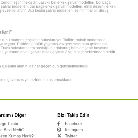
enginleştirilmektedir. Lastikli bel erkek şalvar modelleri, bol paça
ek şalvar modelleri, dar paça erkek şalvar modelleri, etnik desenli erkek
şlevselliği artırır. Düz kesim şalvar modelleri ise minimal bir duruş
leri”
 ruhu modern çizgilerle buluşturuyor. Tatilde, sokak modasında,
yaya taşıyor. Eskiden günlük yaşamın vazgeçilmezi olan geleneksel
Erkek şalvarları hem nostaljik bir dokunuş hem de şehir hayatına
uyarlanan erkek şalvar, erkek giyimin özgün seçeneklerinden biridir.
ken kullanım alanını da her geçen gün genişletmektedir.
deme güvencesiyle sizlerle buluşturmaktadır.
ardım / Diğer
Bizi Takip Edin
rgo Takibi
Facebook
le Bezi Nedir?
Instagram
zen Kumaş Nedir?
Twitter