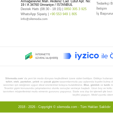
Armağanevler Mah. Akdeniz Cad. Lütuf Apt. No:
Tedarikçi 
19 / A 34760 Ümraniye / İSTANBUL
İletişim
Destek Hattı (08:30 - 18:15) |
0850 305 3 925
İş Başvuru
WhatsApp Sipariş |
+90 553 949 1 805
info@silemoda.com
Silemoda.com
’ da yeni bir
moda
dünyası keşfedilmek üzere sizleri bekliyor. Gittikçe hızlanan
tshirt
,
etek
,
pantolon
,
yelek
ve
çocuk giyim
tasarımlarımızla yaz aylarında kıyafet bulma de
sezonları için isteğinize uygun ideal ürünlerimizi kolayca bulabilirsiniz.
Bluz
,
gömlek
ve
tunik
mo
Tesettür giyim
konusunda çalışmalarımız olumlu sonuçlar vermeye başladı. Uzun boy ve kollu 
tanıtırken müşterilerimizi mutlu etmenin gururunu yaşıyoruz. Sizde sıra dışı bir işlemeli şile bezi
keyfini yaşayın.
Mobil
uyumlu sitemi
2018 - 2026 - Copyright ©
silemoda.com
- Tüm Hakları Saklıdır