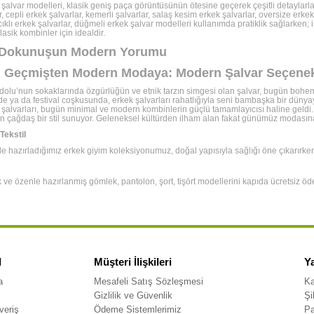
alvar modelleri, klasik geniş paça görüntüsünün ötesine geçerek çeşitli detaylarla z
r, cepli erkek şalvarlar, kemerli şalvarlar, salaş kesim erkek şalvarlar, oversize erk
cıklı erkek şalvarlar, düğmeli erkek şalvar modelleri kullanımda pratiklik sağlarken; i
lasik kombinler için idealdir.
l Dokunuşun Modern Yorumu
l Geçmişten Modern Modaya: Modern Şalvar Seçenek
olu’nun sokaklarında özgürlüğün ve etnik tarzın simgesi olan şalvar, bugün bohem
rde ya da festival coşkusunda, erkek şalvarları rahatlığıyla seni bambaşka bir dün
şalvarları, bugün minimal ve modern kombinlerin güçlü tamamlayıcısı haline geldi. 
 çağdaş bir stil sunuyor. Geleneksel kültürden ilham alan fakat günümüz modasına 
 Tekstil
zlikle hazırladığımız erkek giyim koleksiyonumuz, doğal yapısıyla sağlığı öne çıkarır
k ve özenle hazırlanmış gömlek, pantolon, şort, tişört modellerini kapıda ücretsiz ö
l
Müşteri İlişkileri
Y
a
Mesafeli Satış Sözleşmesi
Ka
Gizlilik ve Güvenlik
Şi
veriş
Ödeme Sistemlerimiz
Pa