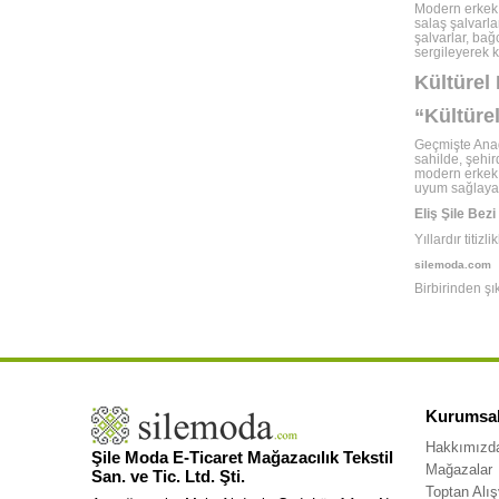
Modern erkek ş
salaş şalvarla
şalvarlar, bağ
sergileyerek k
Kültüre
“Kültüre
Geçmişte Anad
sahilde, şehi
modern erkek 
uyum sağlayan
Eliş Şile Bezi
Yıllardır titi
silemoda.com
Birbirinden şı
Kurumsa
Hakkımızd
Şile Moda E-Ticaret Mağazacılık Tekstil
Mağazalar
San. ve Tic. Ltd. Şti.
Toptan Alış