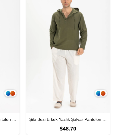
Şile Bezi Erkek Yazlık Şalvar Pantolon Beyaz Byz
Şile Bezi Erkek Yazlık Şalvar Pantolon Krem Krm
$48.70