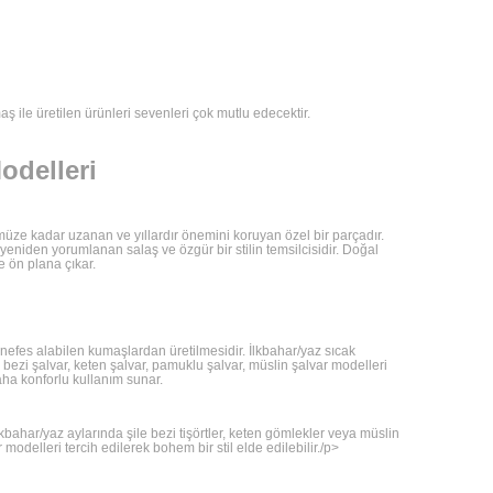
 ile üretilen ürünleri sevenleri çok mutlu edecektir.
odelleri
ümüze kadar uzanan ve yıllardır önemini koruyan özel bir parçadır.
niden yorumlanan salaş ve özgür bir stilin temsilcisidir. Doğal
 ön plana çıkar.
 nefes alabilen kumaşlardan üretilmesidir. İlkbahar/yaz sıcak
e bezi şalvar, keten şalvar, pamuklu şalvar, müslin şalvar modelleri
aha konforlu kullanım sunar.
İlkbahar/yaz aylarında şile bezi tişörtler, keten gömlekler veya müslin
r modelleri tercih edilerek bohem bir stil elde edilebilir./p>