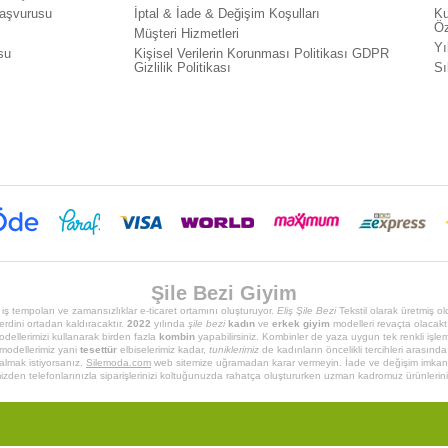
Başvurusu
İptal & İade & Değişim Koşulları
Ku
Öz
Müşteri Hizmetleri
Yı
su
Kişisel Verilerin Korunması Politikası GDPR
Gizlilik Politikası
Sı
Şile Bezi Giyim
 iş tempoları ve zamansızlıklar e-ticaret ortamını oluşturuyor.
Eliş Şile Bezi
Tekstil olarak üretmiş o
rdini ortadan kaldıracaktır.
2022
yılında
şile bezi
kadın
ve
erkek giyim
modelleri revaçta olacakt
dellerimizi kullanarak birden fazla
kombin
yapabilirsiniz. Kombinler de yaza uygun tek renkli işleme
modellerimiz yani
tesettür
elbiselerimiz kadar,
tuniklerimiz
de kadınların öncelikli tercihleri arasında
 almak istiyorsanız.
Silemoda.com
web sitemize uğramadan karar vermeyin. İade ve değişim imkanıy
zden telefonlarınızla siparişlerinizi koltuğunuzda rahatça oluştururken uzman kadromuz ürünlerinizi 