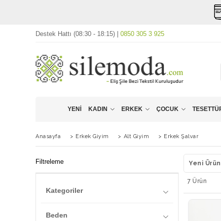
Destek Hattı (08:30 - 18:15) |
0850 305 3 925
YENI
KADIN
ERKEK
ÇOCUK
TESETTÜR
Anasayfa
>
Erkek Giyim
>
Alt Giyim
>
Erkek Şalvar
Filtreleme
Yeni Ürün
7 Ürün
Kategoriler
Şükran Kaymak
Beden