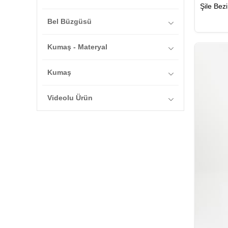
Yok
Bel Büzgüsü
Var
Kumaş - Materyal
%100 Pamuk
Kumaş
Pamuk
Videolu Ürün
Şile Bezi
Yok