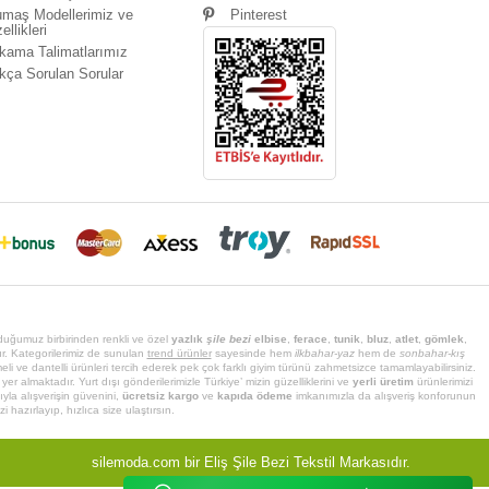
maş Modellerimiz ve
Pinterest
ellikleri
kama Talimatlarımız
kça Sorulan Sorular
lduğumuz birbirinden renkli ve özel
yazlık
şile bezi
elbise
,
ferace
,
tunik
,
bluz
,
atlet
,
gömlek
,
ır. Kategorilerimiz de sunulan
trend ürünler
sayesinde hem
ilkbahar-yaz
hem de
sonbahar-kış
li ve dantelli ürünleri tercih ederek pek çok farklı giyim türünü zahmetsizce tamamlayabilirsiniz.
 yer almaktadır. Yurt dışı gönderilerimizle Türkiye’ mizin güzelliklerini ve
yerli üretim
ürünlerimizi
la alışverişin güvenini,
ücretsiz kargo
ve
kapıda ödeme
imkanımızla da alışveriş konforunun
hazırlayıp, hızlıca size ulaştırsın.
silemoda.com bir Eliş Şile Bezi Tekstil Markasıdır.