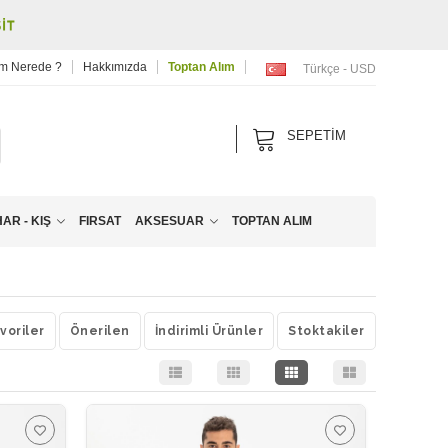
m Nerede ?
Hakkımızda
Toptan Alım
Türkçe - USD
SEPETIM
R - KIŞ
FIRSAT
AKSESUAR
TOPTAN ALIM
voriler
Önerilen
İndirimli Ürünler
Stoktakiler