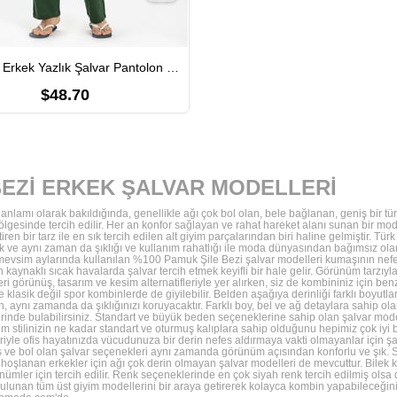
Şile Bezi Erkek Yazlık Şalvar Pantolon Yeşil Ysl
$48.70
BEZİ ERKEK ŞALVAR MODELLERİ
anlamı olarak bakıldığında, genellikle ağı çok bol olan, bele bağlanan, geniş bir tü
gesinde tercih edilir. Her an konfor sağlayan ve rahat hareket alanı sunan bir 
eştiren bir tarz ile en sık tercih edilen alt giyim parçalarından biri haline gelmiştir.
k ve aynı zaman da şıklığı ve kullanım rahatlığı ile moda dünyasından bağımsız olar
mevsim aylarında kullanılan %100 Pamuk Şile Bezi şalvar modelleri kumaşının nefes 
n kaynaklı sıcak havalarda şalvar tercih etmek keyifli bir hale gelir. Görünüm tarzıyla
ri görünüş, tasarım ve kesim alternatifleriyle yer alırken, siz de kombininiz için ben
klasik değil spor kombinlerde de giyilebilir. Belden aşağıya derinliği farklı boyutla
, aynı zamanda da şıklığınızı koruyacaktır. Farklı boy, bel ve ağ detaylara sahip ola
rinde bulabilirsiniz. Standart ve büyük beden seçeneklerine sahip olan şalvar model
m stilinizin ne kadar standart ve oturmuş kalıplara sahip olduğunu hepimiz çok iyi
iyle ofis hayatınızda vücudunuza bir derin nefes aldırmaya vakti olmayanlar için ş
aş ve bol olan şalvar seçenekleri aynı zamanda görünüm açısından konforlu ve şık. Sa
hoşlanan erkekler için ağı çok derin olmayan şalvar modelleri de mevcuttur. Bilek k
nümler için tercih edilir. Renk seçeneklerinde en çok siyah renk tercih edilmiş olsa 
ulunan tüm üst giyim modellerini bir araya getirerek kolayca kombin yapabileceğiniz