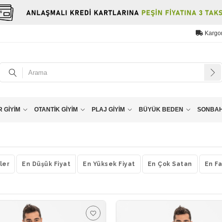
Kargo
 GIYIM
OTANTIK GIYIM
PLAJ GIYIM
BÜYÜK BEDEN
SONBAHA
ler
En Düşük Fiyat
En Yüksek Fiyat
En Çok Satan
En Fa