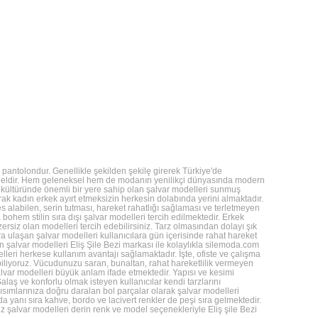
r pantolondur. Genellikle şekilden şekilę girerek Türkiye'de
modeldir. Hem geleneksel hem de modanın yenilikçi dünyasında modern
 Türk kültüründe önemli bir yere sahip olan şalvar modelleri sunmuş
ak kadın erkek ayırt etmeksizin herkesin dolabında yerini almaktadır.
alabilen, serin tutması, hareket rahatlığı sağlaması ve terletmeyen
 bohem stilin sıra dışı şalvar modelleri tercih edilmektedir. Erkek
zersiz olan modelleri tercih edebilirsiniz. Tarz olmasından dolayı şık
ra ulaşan şalvar modelleri kullanıcılara gün içerisinde rahat hareket
n şalvar modelleri Eliş Şile Bezi markası ile kolaylıkla silemoda.com
leri herkese kullanım avantajı sağlamaktadır. İşte, ofiste ve çalışma
 biliyoruz. Vücudunuzu saran, bunaltan, rahat hareketlilik vermeyen
alvar modelleri büyük anlam ifade etmektedir. Yapısı ve kesimi
laş ve konforlu olmak isteyen kullanıcılar kendi tarzlarını
ısımlarınıza doğru daralan bol parçalar olarak şalvar modelleri
da yanı sıra kahve, bordo ve lacivert renkler de peşi sıra gelmektedir.
 şalvar modelleri derin renk ve model seçenekleriyle Eliş şile Bezi