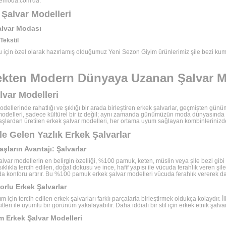
ilemoda.com'da.
 Şalvar Modelleri
alvar Modası
 Tekstil
için özel olarak hazırlamış olduğumuz Yeni Sezon Giyim ürünlerimiz şile bezi kumaş
kten Modern Dünyaya Uzanan Şalvar M
lvar Modelleri
dellerinde rahatlığı ve şıklığı bir arada birleştiren erkek şalvarlar, geçmişten gün
modelleri, sadece kültürel bir iz değil; aynı zamanda günümüzün moda dünyasında ye
lardan üretilen erkek şalvar modelleri, her ortama uyum sağlayan kombinlerinizde
ile Gelen Yazlık Erkek Şalvarlar
ların Avantajı: Şalvarlar
alvar modellerin en belirgin özelliği, %100 pamuk, keten, müslin veya şile bezi gibi
klıkla tercih edilen, doğal dokusu ve ince, hafif yapısı ile vücuda ferahlık veren şil
da konforu artırır. Bu %100 pamuk erkek şalvar modelleri vücuda ferahlık vererek d
orlu Erkek Şalvarlar
m için tercih edilen erkek şalvarları farklı parçalarla birleştirmek oldukça kolaydır. 
tleri ile uyumlu bir görünüm yakalayabilir. Daha iddialı bir stil için erkek etnik şalva
m Erkek Şalvar Modelleri