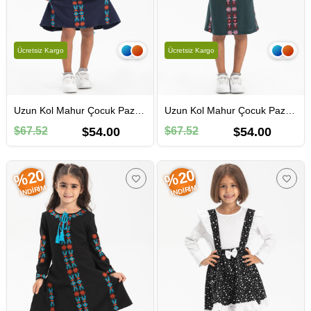
Ücretsiz Kargo
Ücretsiz Kargo
Uzun Kol Mahur Çocuk Pazen Sonbahar ve Kışlık Elbise Lacivert Lcvt
Uzun Kol Mahur Çocuk Pazen Sonbahar ve Kışlık Elbise Petrol Ptrl
$67.52
$54.00
$67.52
$54.00
%20
%20
İNDIRIM
İNDIRIM