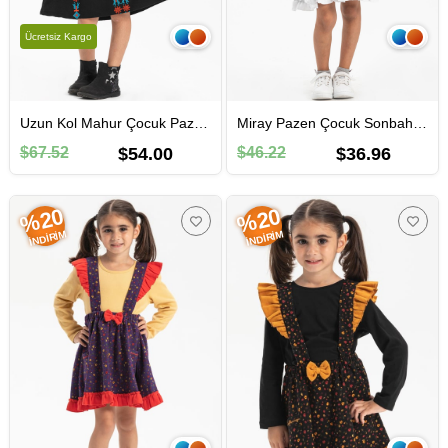
Ücretsiz Kargo
Uzun Kol Mahur Çocuk Pazen Sonbahar ve Kışlık Elbise Siyah Syh
Miray Pazen Çocuk Sonbahar ve Kışlık Salopet Etek Çıtır Desen Beyaz Byz
$67.52
$54.00
$46.22
$36.96
%20
%20
İNDIRIM
İNDIRIM