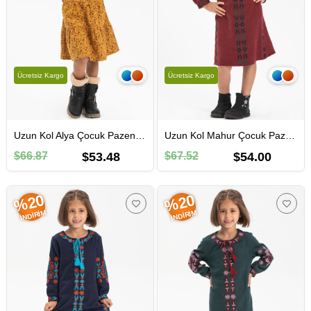
Ücretsiz Kargo
Ücretsiz Kargo
Uzun Kol Alya Çocuk Pazen Sonbahar ve Kışlık Elbise Çıtır Desen Hardal Hrd
Uzun Kol Mahur Çocuk Pazen Sonbahar ve Kışlık Elbise Bordo Brd
$66.87
$53.48
$67.52
$54.00
%20
%20
İNDIRIM
İNDIRIM