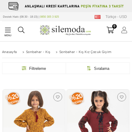
Türkçe - USD
Destek Hattı (08:30 - 18:15) |
0850 305 3 925
0
Anasayfa
>
Sonbahar - Kış
>
Sonbahar - Kış Kız Çocuk Giyim
Filtreleme
Sıralama
%20
%20
İNDIRIM
İNDIRIM