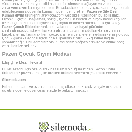
vücudunuzu terletmeyen, cildinizin nefes almasını sağlayan ve vücudunuza
zarar vermeyen kumaş modelidir. Bu sebeplerden dolayı çocuklarımız için tercih
edebileceğimiz güvenilir kumaş modelinden üretilen
Pazen ve Şile Bezi
Kumaş giyim
ürünlerini
silemoda.com
web sitesi üzerinden bulabilirsiniz.
Fiyonklu, çiçekli, bağlamalı, nakışlı, işlemeli, kurdeleli ve birçok model çeşitleri
ile çocuğumuzun her ihtiyacını karşılayan modelleri bulmak artık çok kolay.
Pazen Çocuk Elbiseler
renkli dünyalarından ve hayal gücünün
canlandırmasıyla işlevselliği ve üretilebilir tasarım modelleriyle her zaman
birçok alternatif sunarak hem çocuklara hem de ailelere istediğini vermiş oluyor.
Çocuk giyim kategorisi içerisinde alışverişinizi yılın 365 gününe uygun
yapabileceğiniz bir adresiniz olsun isterseniz mağazalarımıza ve online satış
web sitemize bekleriz.
Pazen Çocuk Giyim Modası
Eliş Şile Bezi Tekstil
Bu kış sezonu için özel olarak hazırlamış olduğumuz Yeni Sezon Giyim
ürünlerimiz pazen kumaş ile üretilen ürünleri sevenleri çok mutlu edecektir.
Silemoda.com
Birbirinden canlı ve özenle hazırlanmış elbise, bluz, etek, ve şalvarı kapıda
ücretsiz ödeme güvencesiyle sizlerle buluşturmaktadır.