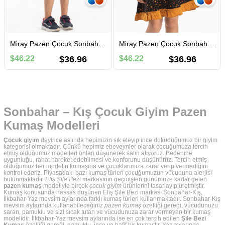
Miray Pazen Çocuk Sonbahar ve Kışlık Salopet Etek Çıtır Desen Mor Mor
Miray Pazen Çocuk Sonbahar ve Kışlık Salopet Etek Çıtır Desen Siyah Syh
$46.22
$36.96
$46.22
$36.96
Sonbahar – Kış Çocuk Giyim Pazen
Kumaş Modelleri
Çocuk giyim
deyince aslında hepimizin sık eleyip ince dokuduğumuz bir giyim
kategorisi olmaktadır. Çünkü hepimiz ebeveynler olarak çocuğumuza tercih
etmiş olduğumuz modelleri onları düşünerek satın alıyoruz. Bedenine
uygunluğu, rahat hareket edebilmesi ve konforunu düşünürüz. Tercih etmiş
olduğumuz her modelin kumaşına ve çocuklarımıza zarar verip vermediğini
kontrol ederiz. Piyasadaki bazı kumaş türleri çocuğumuzun vücuduna alerjisi
bulunmaktadır.
Eliş Şile Bezi
markasının geçmişten günümüze kadar gelen
pazen kumaş
modeliyle birçok
çocuk giyim
ürünlerini tasarlayıp üretmiştir.
Kumaş konusunda hassas düşünen Eliş Şile Bezi markası Sonbahar-Kış,
İlkbahar-Yaz mevsim aylarında farklı kumaş türleri kullanmaktadır. Sonbahar-Kış
mevsim aylarında kullanabileceğiniz
pazen kumaş
özelliği gereği, vücudunuzu
saran, pamuklu ve sizi sıcak tutan ve vücudunuza zarar vermeyen bir kumaş
modelidir. İlkbahar-Yaz mevsim aylarında ise en çok tercih edilen
Şile Bezi
Kumaş
özelliği gereği, pamuklu, ince ve hafif bir kumaştır. Yaz aylarında