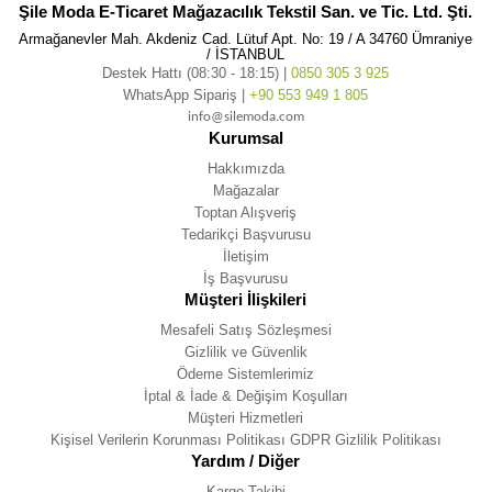
Şile Moda E-Ticaret Mağazacılık Tekstil San. ve Tic. Ltd. Şti.
Armağanevler Mah. Akdeniz Cad. Lütuf Apt. No: 19 / A 34760 Ümraniye
/ İSTANBUL
Destek Hattı (08:30 - 18:15) |
0850 305 3 925
WhatsApp Sipariş |
+90 553 949 1 805
info@silemoda.com
Kurumsal
Hakkımızda
Mağazalar
Toptan Alışveriş
Tedarikçi Başvurusu
İletişim
İş Başvurusu
Müşteri İlişkileri
Mesafeli Satış Sözleşmesi
Gizlilik ve Güvenlik
Ödeme Sistemlerimiz
İptal & İade & Değişim Koşulları
Müşteri Hizmetleri
Kişisel Verilerin Korunması Politikası GDPR Gizlilik Politikası
Yardım / Diğer
Kargo Takibi