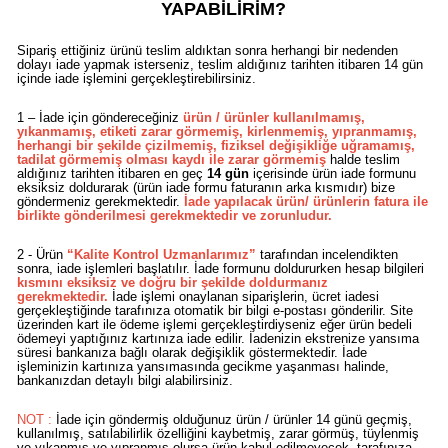
YAPABİLİRİM?
Sipariş ettiğiniz ürünü teslim aldıktan sonra herhangi bir nedenden
dolayı iade yapmak isterseniz, teslim aldığınız tarihten itibaren 14 gün
içinde iade işlemini gerçekleştirebilirsiniz.
1 – İade için göndereceğiniz
ürün / ürünler kullanılmamış,
yıkanmamış, etiketi zarar görmemiş, kirlenmemiş, yıpranmamış,
herhangi bir şekilde çizilmemiş, fiziksel değişikliğe uğramamış,
tadilat görmemiş olması kaydı ile zarar görmemiş
halde teslim
aldığınız tarihten itibaren en geç
14 gün
içerisinde ürün iade formunu
eksiksiz doldurarak (ürün iade formu faturanın arka kısmıdır) bize
göndermeniz gerekmektedir.
İade yapılacak ürün/ ürünlerin fatura ile
birlikte gönderilmesi gerekmektedir ve zorunludur.
2 - Ürün
“Kalite Kontrol Uzmanlarımız”
tarafından incelendikten
sonra, iade işlemleri başlatılır. İade formunu doldururken hesap bilgileri
kısmını eksiksiz ve doğru bir şekilde doldurmanız
gerekmektedir.
İade işlemi onaylanan siparişlerin, ücret iadesi
gerçekleştiğinde tarafınıza otomatik bir bilgi e-postası gönderilir. Site
üzerinden kart ile ödeme işlemi gerçekleştirdiyseniz eğer ürün bedeli
ödemeyi yaptığınız kartınıza iade edilir. İadenizin ekstrenize yansıma
süresi bankanıza bağlı olarak değişiklik göstermektedir. İade
işleminizin kartınıza yansımasında gecikme yaşanması halinde,
bankanızdan detaylı bilgi alabilirsiniz.
NOT :
İade için göndermiş olduğunuz ürün / ürünler 14 günü geçmiş,
kullanılmış, satılabilirlik özelliğini kaybetmiş, zarar görmüş, tüylenmiş
ve yıkanmış ve yıpranmış olursa ürün kabul edilmeyecek, tarafınıza