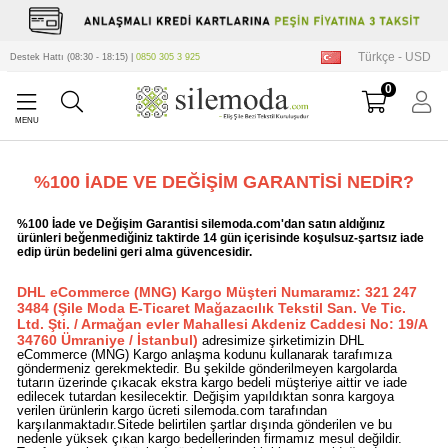
Türkçe - USD
Destek Hattı (08:30 - 18:15) |
0850 305 3 925
0
%100 İADE VE DEĞİŞİM GARANTİSİ NEDİR?
%100 İade ve Değişim Garantisi silemoda.com'dan satın aldığınız
ürünleri beğenmediğiniz taktirde 14 gün içerisinde koşulsuz-şartsız iade
edip ürün bedelini geri alma güvencesidir.
DHL eCommerce (MNG) Kargo Müşteri Numaramız: 321 247
3484 (Şile Moda E-Ticaret Mağazacılık Tekstil San. Ve Tic.
Ltd. Şti. / Armağan evler Mahallesi Akdeniz Caddesi No: 19/A
34760 Ümraniye / İstanbul)
adresimize şirketimizin DHL
eCommerce (MNG) Kargo anlaşma kodunu kullanarak tarafımıza
göndermeniz gerekmektedir. Bu şekilde gönderilmeyen kargolarda
tutarın üzerinde çıkacak ekstra kargo bedeli müşteriye aittir ve iade
edilecek tutardan kesilecektir. Değişim yapıldıktan sonra kargoya
verilen ürünlerin kargo ücreti silemoda.com tarafından
karşılanmaktadır.Sitede belirtilen şartlar dışında gönderilen ve bu
nedenle yüksek çıkan kargo bedellerinden firmamız mesul değildir.