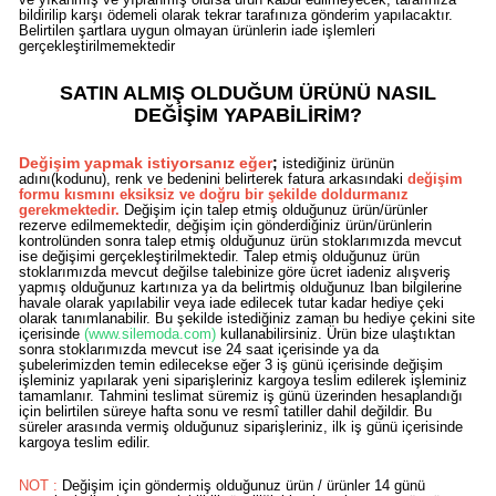
bildirilip karşı ödemeli olarak tekrar tarafınıza gönderim yapılacaktır.
Belirtilen şartlara uygun olmayan ürünlerin iade işlemleri
gerçekleştirilmemektedir
SATIN ALMIŞ OLDUĞUM ÜRÜNÜ NASIL
DEĞİŞİM YAPABİLİRİM?
Değişim yapmak istiyorsanız eğer
;
istediğiniz ürünün
adını(kodunu), renk ve bedenini belirterek fatura arkasındaki
değişim
formu kısmını eksiksiz ve doğru bir şekilde doldurmanız
gerekmektedir.
Değişim için talep etmiş olduğunuz ürün/ürünler
rezerve edilmemektedir, değişim için gönderdiğiniz ürün/ürünlerin
kontrolünden sonra talep etmiş olduğunuz ürün stoklarımızda mevcut
ise değişimi gerçekleştirilmektedir. Talep etmiş olduğunuz ürün
stoklarımızda mevcut değilse talebinize göre ücret iadeniz alışveriş
yapmış olduğunuz kartınıza ya da belirtmiş olduğunuz Iban bilgilerine
havale olarak yapılabilir veya iade edilecek tutar kadar hediye çeki
olarak tanımlanabilir. Bu şekilde istediğiniz zaman bu hediye çekini site
içerisinde
(www.silemoda.com)
kullanabilirsiniz. Ürün bize ulaştıktan
sonra stoklarımızda mevcut ise 24 saat içerisinde ya da
şubelerimizden temin edilecekse eğer 3 iş günü içerisinde değişim
işleminiz yapılarak yeni siparişleriniz kargoya teslim edilerek işleminiz
tamamlanır. Tahmini teslimat süremiz iş günü üzerinden hesaplandığı
için belirtilen süreye hafta sonu ve resmî tatiller dahil değildir. Bu
süreler arasında vermiş olduğunuz siparişleriniz, ilk iş günü içerisinde
kargoya teslim edilir.
NOT :
Değişim için göndermiş olduğunuz ürün / ürünler 14 günü