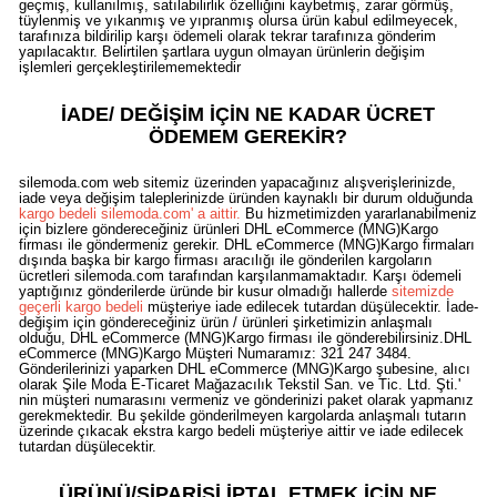
geçmiş, kullanılmış, satılabilirlik özelliğini kaybetmiş, zarar görmüş,
tüylenmiş ve yıkanmış ve yıpranmış olursa ürün kabul edilmeyecek,
tarafınıza bildirilip karşı ödemeli olarak tekrar tarafınıza gönderim
yapılacaktır. Belirtilen şartlara uygun olmayan ürünlerin değişim
işlemleri gerçekleştirilememektedir
İADE/ DEĞİŞİM İÇİN NE KADAR ÜCRET
ÖDEMEM GEREKİR?
silemoda.com web sitemiz üzerinden yapacağınız alışverişlerinizde,
iade veya değişim taleplerinizde üründen kaynaklı bir durum olduğunda
kargo bedeli silemoda.com' a aittir.
Bu hizmetimizden yararlanabilmeniz
için bizlere göndereceğiniz ürünleri DHL eCommerce (MNG)Kargo
firması ile göndermeniz gerekir. DHL eCommerce (MNG)Kargo firmaları
dışında başka bir kargo firması aracılığı ile gönderilen kargoların
ücretleri silemoda.com tarafından karşılanmamaktadır. Karşı ödemeli
yaptığınız gönderilerde üründe bir kusur olmadığı hallerde
sitemizde
geçerli kargo bedeli
müşteriye iade edilecek tutardan düşülecektir. İade-
değişim için göndereceğiniz ürün / ürünleri şirketimizin anlaşmalı
olduğu, DHL eCommerce (MNG)Kargo firması ile gönderebilirsiniz.DHL
eCommerce (MNG)Kargo Müşteri Numaramız: 321 247 3484.
Gönderilerinizi yaparken DHL eCommerce (MNG)Kargo şubesine, alıcı
olarak Şile Moda E-Ticaret Mağazacılık Tekstil San. ve Tic. Ltd. Şti.'
nin müşteri numarasını vermeniz ve gönderinizi paket olarak yapmanız
gerekmektedir. Bu şekilde gönderilmeyen kargolarda anlaşmalı tutarın
üzerinde çıkacak ekstra kargo bedeli müşteriye aittir ve iade edilecek
tutardan düşülecektir.
ÜRÜNÜ/SİPARİŞİ İPTAL ETMEK İÇİN NE