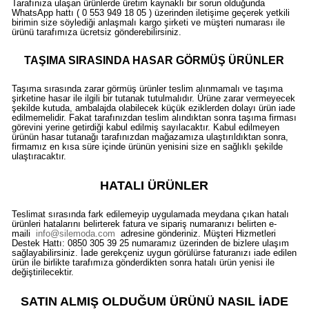
Tarafınıza ulaşan ürünlerde üretim kaynaklı bir sorun olduğunda
WhatsApp hattı ( 0 553 949 18 05 ) üzerinden iletişime geçerek yetkili
birimin size söylediği anlaşmalı kargo şirketi ve müşteri numarası ile
ürünü tarafımıza ücretsiz gönderebilirsiniz.
TAŞIMA SIRASINDA HASAR GÖRMÜŞ ÜRÜNLER
Taşıma sırasında zarar görmüş ürünler teslim alınmamalı ve taşıma
şirketine hasar ile ilgili bir tutanak tutulmalıdır. Ürüne zarar vermeyecek
şekilde kutuda, ambalajda olabilecek küçük eziklerden dolayı ürün iade
edilmemelidir. Fakat tarafınızdan teslim alındıktan sonra taşıma firması
görevini yerine getirdiği kabul edilmiş sayılacaktır. Kabul edilmeyen
ürünün hasar tutanağı tarafınızdan mağazamıza ulaştırıldıktan sonra,
firmamız en kısa süre içinde ürünün yenisini size en sağlıklı şekilde
ulaştıracaktır.
HATALI ÜRÜNLER
Teslimat sırasında fark edilemeyip uygulamada meydana çıkan hatalı
ürünleri hatalarını belirterek fatura ve sipariş numaranızı belirten e-
maili
info@silemoda.com
adresine gönderiniz. Müşteri Hizmetleri
Destek Hattı: 0850 305 39 25 numaramız üzerinden de bizlere ulaşım
sağlayabilirsiniz. İade gerekçeniz uygun görülürse faturanızı iade edilen
ürün ile birlikte tarafımıza gönderdikten sonra hatalı ürün yenisi ile
değiştirilecektir.
SATIN ALMIŞ OLDUĞUM ÜRÜNÜ NASIL İADE