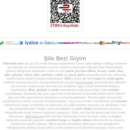
Şile Bezi Giyim
Silemoda.com
’ da yeni bir
moda
dünyası keşfedilmek üzere sizleri bekliyor. Gittikçe hızlanan
iş tempoları ve zamansızlıklar e-ticaret ortamını oluşturuyor.
Eliş Şile Bezi
Tekstil olarak
üretmiş olduğumuz birbirinden renkli ve özel
yazlık
şile bezi
elbise
,
ferace
,
tunik
,
bluz
,
atlet
,
gömlek
,
tshirt
,
etek
,
pantolon
,
yelek
ve
çocuk giyim
tasarımlarımızla yaz aylarında
kıyafet bulma derdini ortadan kaldıracaktır.
2022
yılında
şile bezi
kadın
ve
erkek giyim
modelleri revaçta olacaktır. Kategorilerimiz de sunulan
trend ürünler
sayesinde hem
ilkbahar-
yaz
hem de
sonbahar-kış
sezonları için isteğinize uygun ideal ürünlerimizi kolayca
bulabilirsiniz.
Bluz
,
gömlek
ve
tunik
modellerimizi kullanarak birden fazla
kombin
yapabilirsiniz. Kombinler de yaza uygun tek renkli işlemeli ve dantelli ürünleri tercih ederek
pek çok farklı giyim türünü zahmetsizce tamamlayabilirsiniz.
Tesettür giyim
konusunda
çalışmalarımız olumlu sonuçlar vermeye başladı. Uzun boy ve kollu modellerimiz yani
tesettür
elbiselerimiz kadar,
tuniklerimiz
de kadınların öncelikli tercihleri arasında yer almaktadır. Yurt
dışı gönderilerimizle Türkiye’ mizin güzelliklerini ve
yerli üretim
ürünlerimizi tanıtırken
müşterilerimizi mutlu etmenin gururunu yaşıyoruz. Sizde sıra dışı bir işlemeli şile bezi almak
istiyorsanız.
Silemoda.com
web sitemize uğramadan karar vermeyin. İade ve değişim
imkanıyla alışverişin güvenini,
ücretsiz kargo
ve
kapıda ödeme
imkanımızla da alışveriş
konforunun keyfini yaşayın.
Mobil
uyumlu sitemizden telefonlarınızla siparişlerinizi
koltuğunuzda rahatça oluştururken uzman kadromuz ürünlerinizi hazırlayıp, hızlıca size