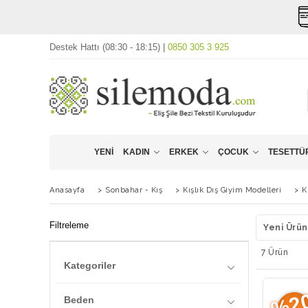
Destek Hattı (08:30 - 18:15) |
0850 305 3 925
YENI
KADIN
ERKEK
ÇOCUK
TESETTÜR
Anasayfa
>
Sonbahar - Kış
>
Kışlık Dış Giyim Modelleri
>
K
Filtreleme
Yeni Ürün
7 Ürün
Kategoriler
Şükran Kaymak
%2
Beden