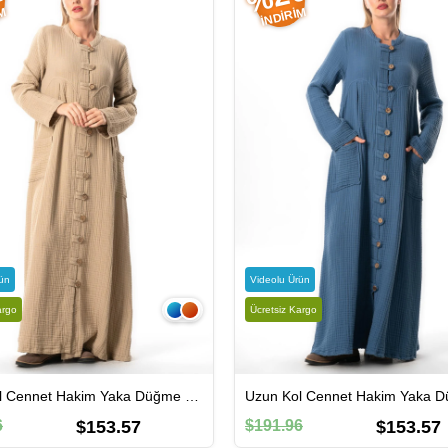
IM
İNDIRIM
ün
Videolu Ürün
argo
Ücretsiz Kargo
Uzun Kol Cennet Hakim Yaka Düğme Detaylı Sonbahar ve Kışlık Cepli Double Müslin Ferace Vizon Vzn
6
$153.57
$191.96
$153.57