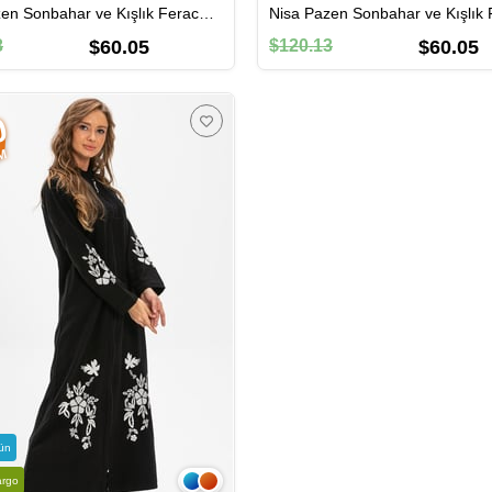
Nisa Pazen Sonbahar ve Kışlık Ferace Kırmızı Krmz
3
$60.05
$120.13
$60.05
0
IM
ün
argo