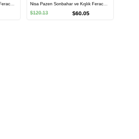
Nisa Pazen Sonbahar ve Kışlık Ferace Lacivert Lcvt
Nisa Pazen Sonbahar ve Kışlık Ferace Saks Sks
$120.13
$60.05