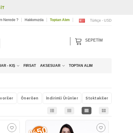
m Nerede ?
Hakkımızda
Toptan Alım
Türkçe - USD
SEPETIM
R - KIŞ
FIRSAT
AKSESUAR
TOPTAN ALIM
voriler
Önerilen
İndirimli Ürünler
Stoktakiler
%50