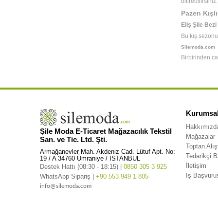
bitirebilirsiniz.
Pazen Kışl
Eliş Şile Bezi
Bu kış sezonu
Silemoda.com
Birbirinden ca
Kurumsa
Hakkımızd
Şile Moda E-Ticaret Mağazacılık Tekstil
Mağazalar
San. ve Tic. Ltd. Şti.
Toptan Alış
Armağanevler Mah. Akdeniz Cad. Lütuf Apt. No:
Tedarikçi 
19 / A 34760 Ümraniye / İSTANBUL
İletişim
Destek Hattı (08:30 - 18:15) |
0850 305 3 925
İş Başvuru
WhatsApp Sipariş |
+90 553 949 1 805
info@silemoda.com