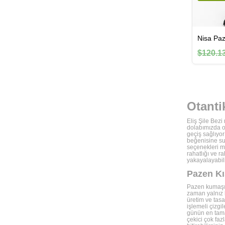
$120.1
Otanti
Eliş Şile Bezi
dolabımızda o
geçiş sağlıyo
beğenisine sun
seçenekleri me
rahatlığı ve r
yakayalayabili
Pazen Kı
Pazen kumaşın
zaman yalnız b
üretim ve tasa
işlemeli çizgi
günün en tamam
çekici çok faz