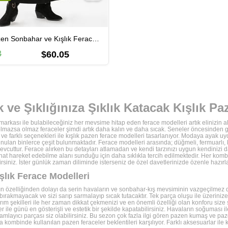
Nisa Pazen Sonbahar ve Kışlık Ferace Siyah Syh
3
$60.05
k ve Şıklığınıza Şıklık Katacak Kışlık P
 markası ile bulabileceğiniz her mevsime hitap eden ferace modelleri artık elinizin a
lmazsa olmaz feraceler şimdi artık daha kalın ve daha sıcak. Seneler öncesinden 
r ve farklı seçenekleri ile kışlık pazen ferace modelleri tasarlanıyor. Modaya aya
ulan binlerce çeşit bulunmaktadır. Ferace modelleri arasında; düğmeli, fermuarlı, k
vcuttur. Ferace alırken bu detayları atlamadan ve kendi tarzınızı uygun kendinizi d
ahat hareket edebilme alanı sunduğu için daha sıklıkla tercih edilmektedir. Her kom
rsiniz. İster günlük zaman diliminde isterseniz de özel davetlerinizde özenle hazırl
şlık Ferace Modelleri
 özelliğinden dolayı da serin havaların ve sonbahar-kış mevsiminin vazgeçilmez dön
ırakmayacak ve sizi sarıp sarmalayıp sıcak tutacaktır. Tek parça oluşu ile üzerinize a
rım şekilleri ile her zaman dikkat çekmenizi ve en önemli özelliği olan konforu size
ler ile günü en gösterişli ve estetik bir şekilde kapatabilirsiniz. Havaların soğuması 
layıcı parçası siz olabilirsiniz. Bu sezon çok fazla ilgi gören pazen kumaş ve paze
la kombinde kullanılan pazen feraceler beklentileri karşılıyor. Farklı aksesuarlar ile