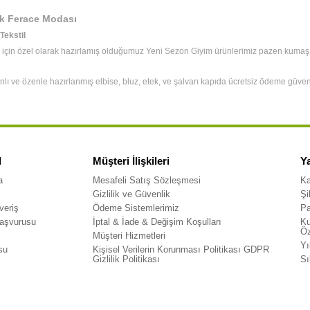
ık Ferace Modası
 Tekstil
 için özel olarak hazırlamış olduğumuz Yeni Sezon Giyim ürünlerimiz pazen kumaş ile
nlı ve özenle hazırlanmış elbise, bluz, etek, ve şalvarı kapıda ücretsiz ödeme güven
l
Müşteri İlişkileri
Y
a
Mesafeli Satış Sözleşmesi
Ka
Gizlilik ve Güvenlik
Şi
veriş
Ödeme Sistemlerimiz
Pa
Başvurusu
İptal & İade & Değişim Koşulları
Ku
Öz
Müşteri Hizmetleri
Yı
su
Kişisel Verilerin Korunması Politikası GDPR
Gizlilik Politikası
Sı