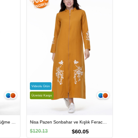
İNDIRIM
Videolu Ürün
Ücretsiz Kargo
Uzun Kol Cennet Hakim Yaka Düğme Detaylı Sonbahar ve Kışlık Cepli Double Müslin Ferace İndigo indg
Nisa Pazen Sonbahar ve Kışlık Ferace Hardal Hrd
$120.13
$60.05