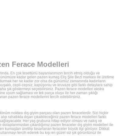
azen Ferace Modelleri
ltında. En çok tesettürlü bayanlarımızın tercih etmiş olduğu ve
günümüze kadar gelen pazen kumaş Eliş Şile Bezi markası ile üretime
k uydurmak her ne kadar zor olsa da günümüz zamanında kadınların
uşaklı, cepli-cepsiz, kapüşonlu ve kruvaze gibi farklı detaylara sahip
aha şık göstermeyi seçebilirsiniz. Pazen ferace modelleri ekstra
bine uyum sağlaması ve tek parça oluşu ile her zaman şıklığı
anan pazen ferace modellerini tercih edebilirsiniz.
üm noktası dış giyim parçası olan pazen feracelerdir. Sizi hiçbir
lıp rahatlıkla dışarı çıkabileceğiniz pazen ferace modelleri farklı
 sağlayacaktır. Her yaş grubuna hitap ediyor olması ve nakış ve
ile dolaplarımızdan çıkardığımız pazen feraceler dış giyim modelleri ile
n kumaştan üretilip tasarlanan feraceler büyük ilgi görüyor. Dikkat
 kullanmayı tercih ederek bu kışı en güzel siz şık görüntünüz ile