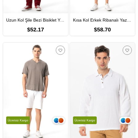
Uzun Kol Şile Bezi Bisiklet Yaka Etnik Erkek Yazlık T-shirt Lacivert Lcvt
Kısa Kol Erkek Ribanalı Yazlık Müslin Tshirt İndigo indg
$52.17
$58.70
Ücretsiz Kargo
Ücretsiz Kargo