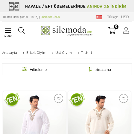
Türkçe - USD
Destek Hattı (08:30 - 18:15) |
0850 305 3 925
0
Anasayfa
>
Erkek Giyim
>
Üst Giyim
>
T-shirt
Filtreleme
Sıralama