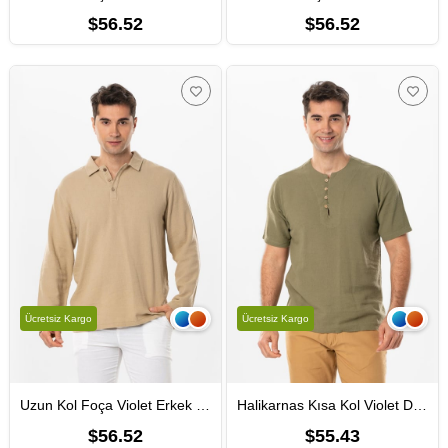
$56.52
$56.52
Ücretsiz Kargo
Ücretsiz Kargo
Uzun Kol Foça Violet Erkek Yazlık Tshirt Vizon Vzn
Halikarnas Kısa Kol Violet Düğme Detaylı Erkek Yazlık Tshirt Haki Hk
$56.52
$55.43