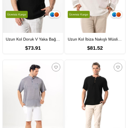
Ücretsiz Kargo
Ücretsiz Kargo
Uzun Kol Doruk V Yaka Bağcıklı Müslin Erkek Yazlık Tshirt Siyah Syh
Uzun Kol İbiza Nakışlı Müslin Erkek Yazlık Tshirt Kırık Beyaz KrkByz
$73.91
$81.52