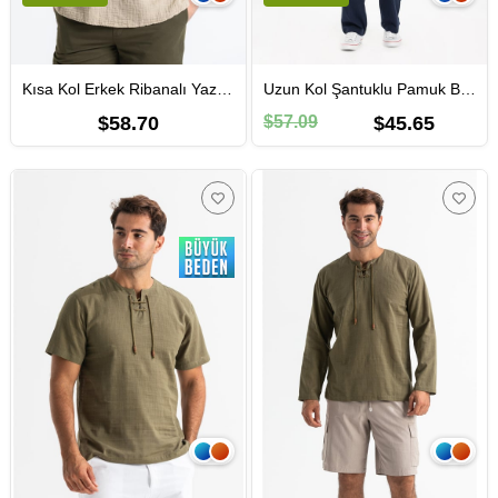
Kısa Kol Erkek Ribanalı Yazlık Müslin Tshirt Vizon Vzn
Uzun Kol Şantuklu Pamuk Bodrum Erkek Yazlık Tshirt Buz Mavi Bmv
$58.70
$57.09
$45.65