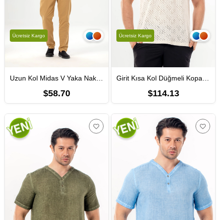
Ücretsiz Kargo
Ücretsiz Kargo
Uzun Kol Midas V Yaka Nakışlı Şile Bezi Erkek Tişört | Yazlık Erkek Tshirt Siyah Syh
Girit Kısa Kol Düğmeli Kopanaki Erkek Tişört | Yazlık Erkek Tshirt Krem Krm
$58.70
$114.13