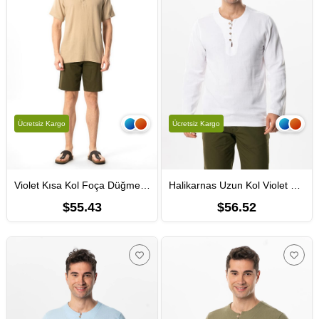
Ücretsiz Kargo
Ücretsiz Kargo
Violet Kısa Kol Foça Düğmeli Erkek Yazlık Tshirt Vizon Vzn
Halikarnas Uzun Kol Violet Düğme Detaylı Erkek Yazlık Tshirt Beyaz Byz
$55.43
$56.52