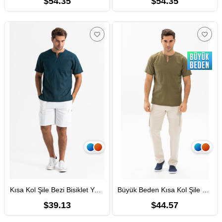
$54.35
$54.35
Kısa Kol Şile Bezi Bisiklet Yaka Erkek Yazlık Tshirt Koyu Petrol 3069
Büyük Beden Kısa Kol Şile Bezi Bisiklet Yaka Erkek Yazlık Tshirt Haki 3049
$39.13
$44.57