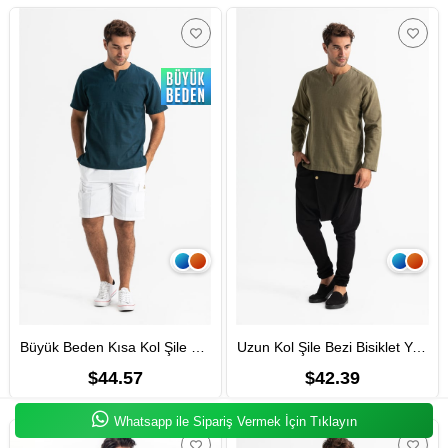
Büyük Beden Kısa Kol Şile Bezi Bisiklet Yaka Erkek Yazlık Tshirt Koyu Petrol 3069
Uzun Kol Şile Bezi Bisiklet Yaka Erkek Yazlık Tshirt Haki 3049
$44.57
$42.39
Whatsapp ile Sipariş Vermek İçin Tıklayın