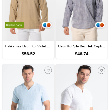
Ücretsiz Kargo
Halikarnas Uzun Kol Violet Düğme Detaylı Erkek Yazlık Tshirt Vizon Vzn
Uzun Kol Şile Bezi Tek Cepli Hakim Yaka Erkek Yazlık Tshirt Kırçıllı Mor Krcmr
$56.52
$46.74