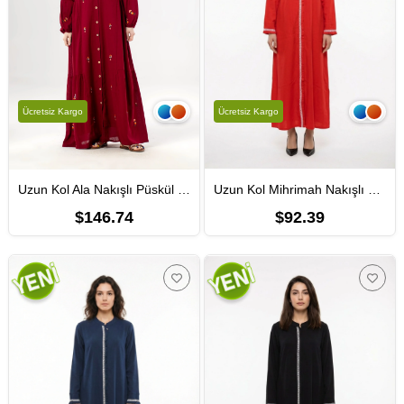
Ücretsiz Kargo
Ücretsiz Kargo
Uzun Kol Ala Nakışlı Püskül Bağcıklı Hakim Yaka Yazlık Şile Bezi Uzun Elbise Bordo Brd
Uzun Kol Mihrimah Nakışlı Yazlık Şile Bezi Ferace Kırmızı Krmz
$146.74
$92.39