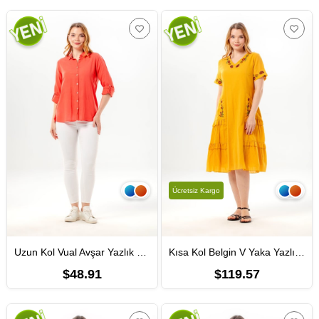
Ücretsiz Kargo
Uzun Kol Vual Avşar Yazlık Gömlek Mercan Mrcn
Kısa Kol Belgin V Yaka Yazlık Vual Elbise Hardal Hrd
$48.91
$119.57