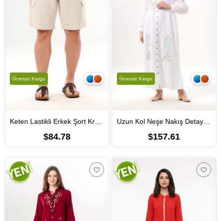
Ücretsiz Kargo
Ücretsiz Kargo
Keten Lastikli Erkek Şort Krem Krm
Uzun Kol Neşe Nakış Detaylı Boydan Düğmeli Yazlık Şile Bezi Uzun Elbise Beyaz Byz
$84.78
$157.61