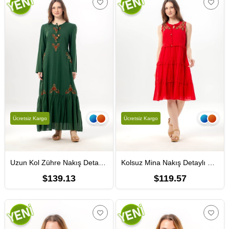
Ücretsiz Kargo
Ücretsiz Kargo
Uzun Kol Zühre Nakış Detaylı Bağcık Yaka Cepli Vual Uzun Elbise Yeşil Ysl
Kolsuz Mina Nakış Detaylı Bağcıklı Yaka Yazlık Vual Elbise Kırmızı Krmz
$139.13
$119.57