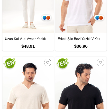
Uzun Kol Vual Avşar Yazlık Gömlek Haki Hk
Erkek Şile Bezi Yazlık V Yaka Kısa Kol Atlet Beyaz Byz
$48.91
$36.96