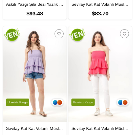
Askılı Yazgı Şile Bezi Yazlık Kısa Nakışlı Elbise Turkuaz Trkz
Sevilay Kat Kat Volanlı Müslin Bluz-Etek Kırık Beyaz KrkByz
$93.48
$83.70
Ücretsiz Kargo
Ücretsiz Kargo
Sevilay Kat Kat Volanlı Müslin Bluz-Etek Lila Lila
Sevilay Kat Kat Volanlı Müslin Bluz-Etek Pembe Pmb