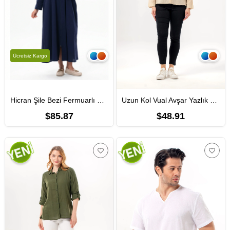
Ücretsiz Kargo
Hicran Şile Bezi Fermuarlı Mevsimlik ve Yazlık Ferace Lacivert Lcvt
Uzun Kol Vual Avşar Yazlık Gömlek Vizon Vzn
$85.87
$48.91