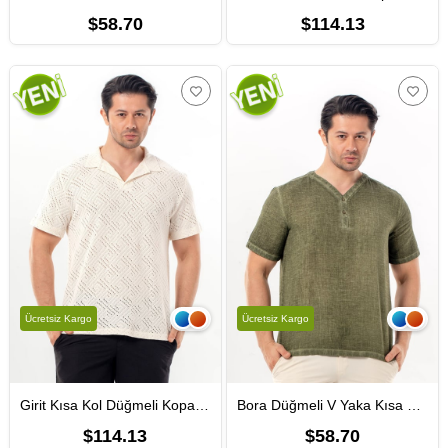
$58.70
$114.13
Ücretsiz Kargo
Ücretsiz Kargo
Girit Kısa Kol Düğmeli Kopanaki Erkek Tişört | Yazlık Erkek Tshirt Krem Krm
Bora Düğmeli V Yaka Kısa Kol Poplin Erkek Tişört | Yazlık Erkek Tshirt Açık Haki Ahk
$114.13
$58.70