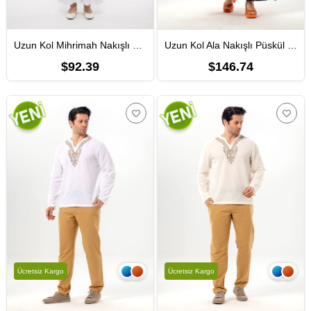
Uzun Kol Mihrimah Nakışlı Yazlık Şile Bezi Ferace Beyaz Byz
Uzun Kol Ala Nakışlı Püskül Bağcıklı Hakim Yaka Yazlık Şile Bezi Uzun Elbise Siyah Syh
$92.39
$146.74
Ücretsiz Kargo
Ücretsiz Kargo