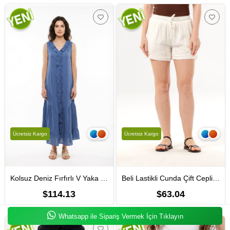
Ücretsiz Kargo
Ücretsiz Kargo
Kolsuz Deniz Fırfırlı V Yaka Yazlık Müslin Uzun Elbise İndigo indg
Beli Lastikli Cunda Çift Cepli Yazlık Nakışlı Müslin Mini Şort Kırık Beyaz KrkByz
$114.13
$63.04
Whatsapp ile Sipariş Vermek İçin Tıklayın