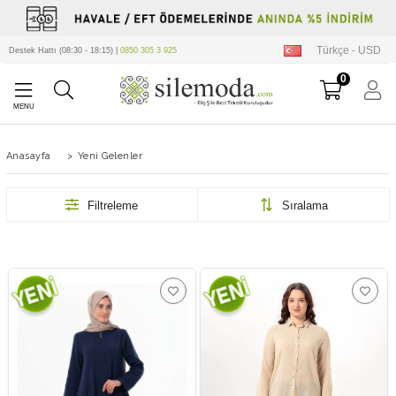
Türkçe - USD
Destek Hattı (08:30 - 18:15) |
0850 305 3 925
0
Anasayfa
>
Yeni Gelenler
Filtreleme
Sıralama