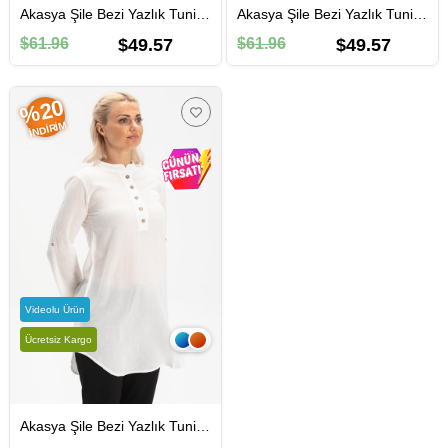
Akasya Şile Bezi Yazlık Tunik Toprak Tprk
Akasya Şile Bezi Yazlık Tunik Siyah Syh
$61.96
$49.57
$61.96
$49.57
%20
İNDIRIM
Videolu Ürün
Ücretsiz Kargo
Akasya Şile Bezi Yazlık Tunik Beyaz Byz