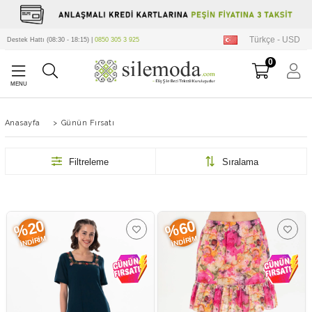
Türkçe - USD
Destek Hattı (08:30 - 18:15) |
0850 305 3 925
0
Anasayfa
>
Günün Fırsatı
Filtreleme
Sıralama
%20
%60
İNDIRIM
İNDIRIM