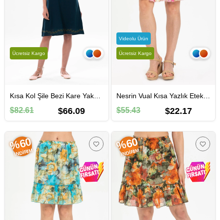
Videolu Ürün
Ücretsiz Kargo
Ücretsiz Kargo
Kısa Kol Şile Bezi Kare Yaka Narin Kısa Yazlık Elbise Petrol Ptrl
Nesrin Vual Kısa Yazlık Etek Pembe Pmb
$82.61
$66.09
$55.43
$22.17
%60
%60
İNDIRIM
İNDIRIM