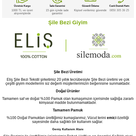
Ücretsiz Kargo
İade Garantisi
Güvenli Ödeme
Canlı Destek Hattı
1000 TL ve üzeri
15 gün içinde iade
Kişisel verileriniz güvende
0850 305 39 25
alışverişlerde
garantisi
Şile Bezi Giyim
Şile Bezi Üretimi
Eliş Şile Bezi Tekstil şirketimiz 20 yıllık tecrübesiyle Şile Bezi üretimi ve çok
çeşitli giyim modellerini siz değerli müşterilerimizin beğenisine sunmaktadır.
Doğal Ürünler
Tamamen saf ve doğal %100 Pamuk olan kumaşımızın içerisinde sağlığa zararlı
kimyasal madde bulunmamaktadır.
Tamamen Pamuk
%100 Doğal Pamuktan ürettiğimiz kumaşlarımız, Vücut terini
emici
özelliği
sayesinde daha sağlıklı bir kullanım sağlar.
Geniş Kullanım Alanı