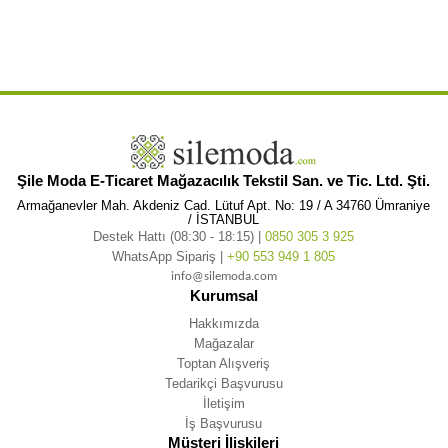
,
,
,
,
Tunik
Duygu Bezi Yazlık Tunik Beyaz
Duygu Bezi Yazlık Tunik Beyaz Byz
Duygu Bezi Yazlık Tunik Byz
Duygu Bezi
,
,
,
,
,
Yazlık Beyaz
Duygu Bezi Yazlık Beyaz Byz
Duygu Bezi Yazlık Byz
Duygu Bezi Tunik
Duygu Bezi Tunik Beyaz
,
,
,
,
,
Duygu Bezi Tunik Beyaz Byz
Duygu Bezi Tunik Byz
Duygu Bezi Beyaz
Duygu Bezi Beyaz Byz
Duygu Bezi Byz
,
Duygu Yazlık
Şile Moda E-Ticaret Mağazacılık Tekstil San. ve Tic. Ltd. Şti.
Armağanevler Mah. Akdeniz Cad. Lütuf Apt. No: 19 / A 34760 Ümraniye
/ İSTANBUL
Destek Hattı (08:30 - 18:15) |
0850 305 3 925
WhatsApp Sipariş |
+90 553 949 1 805
info@silemoda.com
Kurumsal
Hakkımızda
Mağazalar
Toptan Alışveriş
Tedarikçi Başvurusu
İletişim
İş Başvurusu
Müşteri İlişkileri