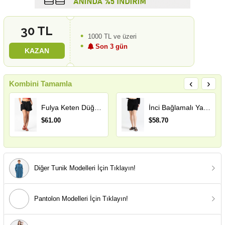
30 TL
1000 TL ve üzeri
Son 3 gün
KAZAN
‹
›
Kombini Tamamla
Fulya Keten Düğmeli Kısa Yazlık Şort Siyah Syh
İnci Bağlamalı Yazlık Müslin Şort Siyah Syh
$61.00
$58.70
Diğer Tunik Modelleri İçin Tıklayın!
Pantolon Modelleri İçin Tıklayın!