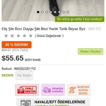
Bu ürünü şu anda 3 kişi inceliyor
Eliş Şile Bezi
Duygu Şile Bezi Yazlık Tunik Beyaz Byz
(952.07)
| Ürünü Değerlendir
20
%
İNDIRIM
$69.57
(KDV Dahil)
Beden Ölçüleri
$55.65
(KDV Dahil)
Barkod
:
8682921051402
:
BEDEN
Tek Beden