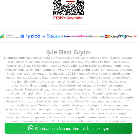
Şile Bezi Giyim
Silemoda.com
’ da yeni bir
moda
dünyası keşfedilmek üzere sizleri bekliyor. Gittikçe hızlanan
iş tempoları ve zamansızlıklar e-ticaret ortamını oluşturuyor.
Eliş Şile Bezi
Tekstil olarak
üretmiş olduğumuz birbirinden renkli ve özel
yazlık
şile bezi
elbise
,
ferace
,
tunik
,
bluz
,
atlet
,
gömlek
,
tshirt
,
etek
,
pantolon
,
yelek
ve
çocuk giyim
tasarımlarımızla yaz aylarında
kıyafet bulma derdini ortadan kaldıracaktır.
2022
yılında
şile bezi
kadın
ve
erkek giyim
modelleri revaçta olacaktır. Kategorilerimiz de sunulan
trend ürünler
sayesinde hem
ilkbahar-
yaz
hem de
sonbahar-kış
sezonları için isteğinize uygun ideal ürünlerimizi kolayca
bulabilirsiniz.
Bluz
,
gömlek
ve
tunik
modellerimizi kullanarak birden fazla
kombin
yapabilirsiniz. Kombinler de yaza uygun tek renkli işlemeli ve dantelli ürünleri tercih ederek
pek çok farklı giyim türünü zahmetsizce tamamlayabilirsiniz.
Tesettür giyim
konusunda
çalışmalarımız olumlu sonuçlar vermeye başladı. Uzun boy ve kollu modellerimiz yani
tesettür
elbiselerimiz kadar,
tuniklerimiz
de kadınların öncelikli tercihleri arasında yer almaktadır. Yurt
dışı gönderilerimizle Türkiye’ mizin güzelliklerini ve
yerli üretim
ürünlerimizi tanıtırken
müşterilerimizi mutlu etmenin gururunu yaşıyoruz. Sizde sıra dışı bir işlemeli şile bezi almak
istiyorsanız.
Silemoda.com
web sitemize uğramadan karar vermeyin. İade ve değişim
imkanıyla alışverişin güvenini,
ücretsiz kargo
ve
kapıda ödeme
imkanımızla da alışveriş
konforunun keyfini yaşayın.
Mobil
uyumlu sitemizden telefonlarınızla siparişlerinizi
koltuğunuzda rahatça oluştururken uzman kadromuz ürünlerinizi hazırlayıp, hızlıca size
Whatsapp ile Sipariş Vermek İçin Tıklayın
ulaştırsın.