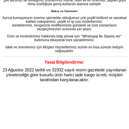
Şile Bezimiz ile ürettiğimiz ürünlerimiz Rahat, Hafif ve en önemlisi Sağlıklı giysi
olma özelliğiyle geniş kullanım alanına sahiptir.
Nakış ve İşlemeler
Ayrıca kumaşımızın üzerine işlemekte olduğumuz çok çeşitli kültürel ve sanatsal
kaliteli nakışlarımız, çeşitli el işi oya modellerimiz,
dantellerimiz, rengarenk motiflerimizle gündelik ve özel zamanların
vazgeçilmezleri arasında yer alıyor.
Ürün ve modellerimiz hakkında bilgi almak için ‘’Whatsapp İle Sipariş ver’’
butonuna tıklayarak bize yazabilirsiniz.
İstek ve önerileriniz için Müşteri Hizmetlerimiz sizinle en kısa sürede iletişim
sağlayabilir.
Yasal Bilgilendirme:
23 Ağustos 2022 tarihli ve 31932 sayılı resmi gazetede yayınlanan
yönetmeliğe göre kusurlu ürün harici iade kargo ücreti, müşteri
tarafından karşılanacaktır.
Etiketler
,
,
,
,
,
Duygu
Duygu Şile
Duygu Şile Bezi
Duygu Şile Bezi Yazlık
Duygu Şile Bezi Yazlık Tunik
Duygu Şile Bezi Yazlık
,
,
,
Tunik Beyaz
Duygu Şile Bezi Yazlık Tunik Beyaz Byz
Duygu Şile Bezi Yazlık Tunik Byz
Duygu Şile Bezi Yazlık
,
,
,
,
Beyaz
Duygu Şile Bezi Yazlık Beyaz Byz
Duygu Şile Bezi Yazlık Byz
Duygu Şile Bezi Tunik
Duygu Şile Bezi Tunik
,
,
,
,
Beyaz
Duygu Şile Bezi Tunik Beyaz Byz
Duygu Şile Bezi Tunik Byz
Duygu Şile Bezi Beyaz
Duygu Şile Bezi Beyaz
,
,
,
,
,
Byz
Duygu Şile Bezi Byz
Duygu Şile Yazlık
Duygu Şile Yazlık Tunik
Duygu Şile Yazlık Tunik Beyaz
Duygu Şile
,
,
,
,
Yazlık Tunik Beyaz Byz
Duygu Şile Yazlık Tunik Byz
Duygu Şile Yazlık Beyaz
Duygu Şile Yazlık Beyaz Byz
Duygu
,
,
,
,
,
Şile Yazlık Byz
Duygu Şile Tunik
Duygu Şile Tunik Beyaz
Duygu Şile Tunik Beyaz Byz
Duygu Şile Tunik Byz
,
,
,
,
,
Duygu Şile Beyaz
Duygu Şile Beyaz Byz
Duygu Şile Byz
Duygu Bezi
Duygu Bezi Yazlık
Duygu Bezi Yazlık