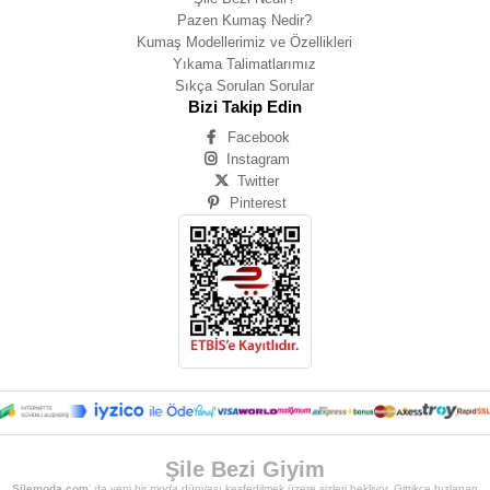
Pazen Kumaş Nedir?
Kumaş Modellerimiz ve Özellikleri
Yıkama Talimatlarımız
Sıkça Sorulan Sorular
Bizi Takip Edin
Facebook
Instagram
Twitter
Pinterest
Şile Bezi Giyim
Silemoda.com
’ da yeni bir
moda
dünyası keşfedilmek üzere sizleri bekliyor. Gittikçe hızlanan