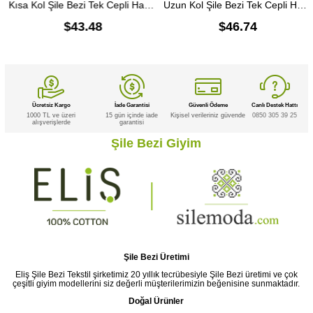
Kısa Kol Şile Bezi Tek Cepli Hakim Yaka Erkek Yazlık Tshirt Taş 3031
Uzun Kol Şile Bezi Tek Cepli Hakim Yaka Erkek Yazlık Tshirt Beyaz 3001
$43.48
$46.74
Ücretsiz Kargo
İade Garantisi
Güvenli Ödeme
Canlı Destek Hattı
1000 TL ve üzeri
15 gün içinde iade
Kişisel verileriniz güvende
0850 305 39 25
alışverişlerde
garantisi
Şile Bezi Giyim
Şile Bezi Üretimi
Eliş Şile Bezi Tekstil şirketimiz 20 yıllık tecrübesiyle Şile Bezi üretimi ve çok
çeşitli giyim modellerini siz değerli müşterilerimizin beğenisine sunmaktadır.
Doğal Ürünler