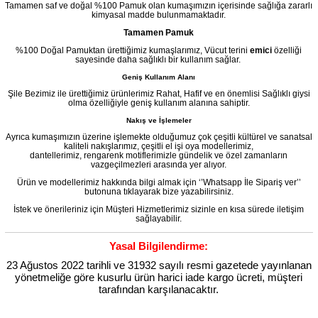
Tamamen saf ve doğal %100 Pamuk olan kumaşımızın içerisinde sağlığa zararlı
kimyasal madde bulunmamaktadır.
Tamamen Pamuk
%100 Doğal Pamuktan ürettiğimiz kumaşlarımız, Vücut terini
emici
özelliği
sayesinde daha sağlıklı bir kullanım sağlar.
Geniş Kullanım Alanı
Şile Bezimiz ile ürettiğimiz ürünlerimiz Rahat, Hafif ve en önemlisi Sağlıklı giysi
olma özelliğiyle geniş kullanım alanına sahiptir.
Nakış ve İşlemeler
Ayrıca kumaşımızın üzerine işlemekte olduğumuz çok çeşitli kültürel ve sanatsal
kaliteli nakışlarımız, çeşitli el işi oya modellerimiz,
dantellerimiz, rengarenk motiflerimizle gündelik ve özel zamanların
vazgeçilmezleri arasında yer alıyor.
Ürün ve modellerimiz hakkında bilgi almak için ‘’Whatsapp İle Sipariş ver’’
butonuna tıklayarak bize yazabilirsiniz.
İstek ve önerileriniz için Müşteri Hizmetlerimiz sizinle en kısa sürede iletişim
sağlayabilir.
Yasal Bilgilendirme:
23 Ağustos 2022 tarihli ve 31932 sayılı resmi gazetede yayınlanan
yönetmeliğe göre kusurlu ürün harici iade kargo ücreti, müşteri
tarafından karşılanacaktır.