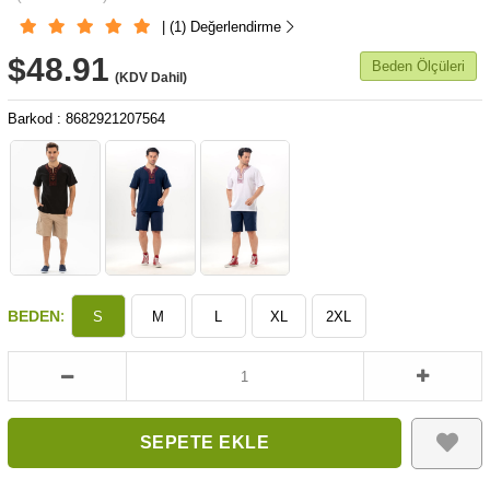
| (1) Değerlendirme
$48.91
Beden Ölçüleri
(KDV Dahil)
Barkod
:
8682921207564
:
BEDEN
S
M
L
XL
2XL