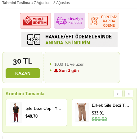
Tahmini Teslimat:
7 Ağustos - 8 Ağustos
30 TL
1000 TL ve üzeri
Son 3 gün
KAZAN
‹
›
Kombini Tamamla
Erkek Şile Bezi Thai Balıkçı Yazlık Pantolon Toprak Tprk
Şile Bezi Cepli Yazlık Erkek Pantolon Bordo Brd
$33.91
$48.70
$56.52