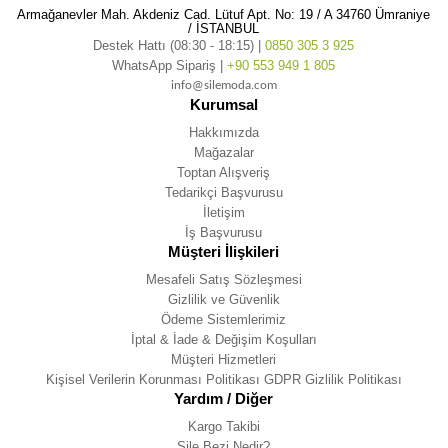
Armağanevler Mah. Akdeniz Cad. Lütuf Apt. No: 19 / A 34760 Ümraniye
/ İSTANBUL
Destek Hattı (08:30 - 18:15) |
0850 305 3 925
WhatsApp Sipariş |
+90 553 949 1 805
info@silemoda.com
Kurumsal
Hakkımızda
Mağazalar
Toptan Alışveriş
Tedarikçi Başvurusu
İletişim
İş Başvurusu
Müşteri İlişkileri
Mesafeli Satış Sözleşmesi
Gizlilik ve Güvenlik
Ödeme Sistemlerimiz
İptal & İade & Değişim Koşulları
Müşteri Hizmetleri
Kişisel Verilerin Korunması Politikası GDPR Gizlilik Politikası
Yardım / Diğer
Kargo Takibi
Şile Bezi Nedir?